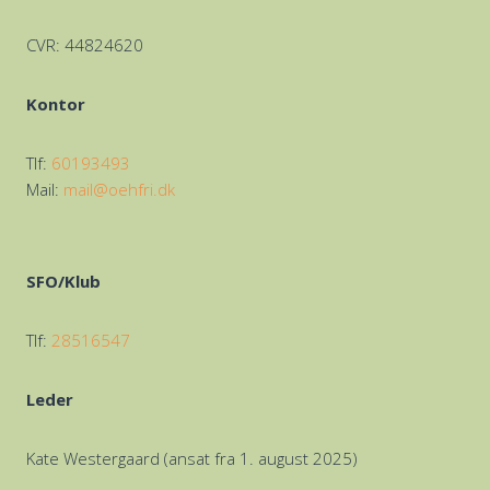
CVR: 44824620
Kontor
Tlf:
60193493‬
Mail:
mail@oehfri.dk
SFO/Klub
Tlf:
28516547‬
Leder
Kate Westergaard (ansat fra 1. august 2025)