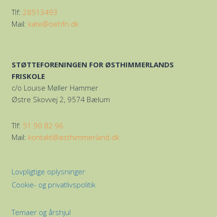
Tlf:
28513493‬
Mail:
kate@oehfri.dk
STØTTEFORENINGEN FOR ØSTHIMMERLANDS
FRISKOLE
c/o Louise Møller Hammer
Østre Skovvej 2, 9574 Bælum
Tlf: ‭
51 90 82 96‬
Mail:
kontakt@østhimmerland.dk
Lovpligtige oplysninger
Cookie- og privatlivspolitik
Temaer og årshjul