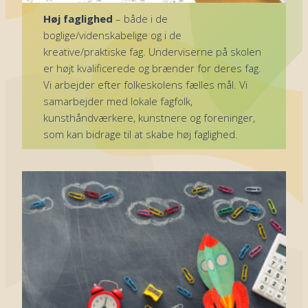
Høj faglighed
– både i de
boglige/videnskabelige og i de
kreative/praktiske fag. Underviserne på skolen
er højt kvalificerede og brænder for deres fag.
Vi arbejder efter folkeskolens fælles mål. Vi
samarbejder med lokale fagfolk,
kunsthåndværkere, kunstnere og foreninger,
som kan bidrage til at skabe høj faglighed.