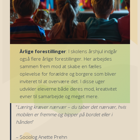
Årlige forestillinger
: I skolens årshjul indgår
også flere årlige forestillinger. Her arbejdes
sammen frem mod at skabe en fælles
oplevelse for forældre og borgere som bliver
inviteret til at overvære det. I disse uger
udvikler eleverne både deres mod, kreativitet
evner til samarbejde og meget mere.
“
Læring kræver nærvær – du taber det nærvær, hvis
mobilen er fremme og bipper på bordet eller i
hånden
”
– Sociolog Anette Prehn